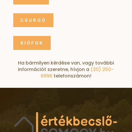
CSURGÓ
SIÓFOK
Ha bármilyen kérdése van, vagy további
információt szeretne, hívjon a
(30) 250-
6996
telefonszámon!