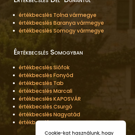
értékbecslés Tolna vármegye
értékbecslés Baranya vármegye
értékbecslés Somogy vármegye
Értékbecslés Somogyban
értékbecslés Siófok
értékbecslés Fonyód
értékbecslés Tab
értékbecslés Marcali
értékbecslés KAPOSVÁR
értékbecslés Csurgó
értékbecslés Nagyatád
értékbecslés Barcs
Cookie-kat használunk, hogy