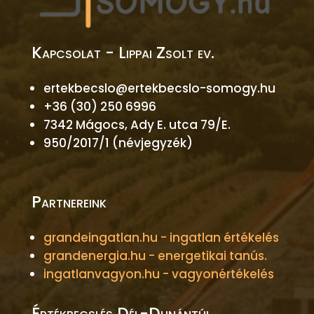
Kapcsolat - Lippai Zsolt ev.
ertekbecslo@ertekbecslo-somogy.hu
+36 (30) 250 6996
7342 Mágocs, Ady E. utca 79/E.
950/2017/1 (névjegyzék)
Partnereink
grandeingatlan.hu - ingatlan értékelés
grandenergia.hu - energetikai tanús.
ingatlanvagyon.hu - vagyonértékelés
Értékbecslés Dél-Dunántúl